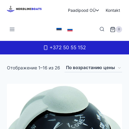
Перейти
Переключи
Paadipood OÜ
Kontakt
к
дочернее
содержимому
меню
0
+372 50 55 152
Цены:
Отображение 1–16 из 26
по
возрастанию