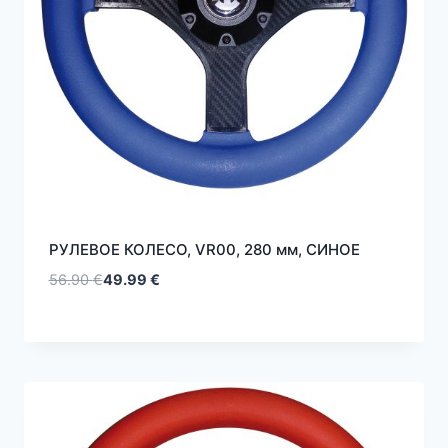
РУЛЕВОЕ КОЛЕСО, VR00, 280 мм, СИНOE
56.90
€
49.99
€
Первоначальная
Текущая
цена
цена:
составляла
49.99 €.
56.90 €.