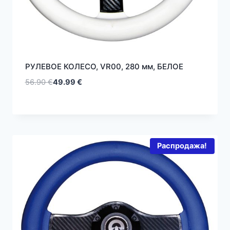
РУЛЕВОЕ КОЛЕСО, VR00, 280 мм, БЕЛOE
56.90
€
49.99
€
Первоначальная
Текущая
цена
цена:
составляла
49.99 €.
56.90 €.
Распродажа!