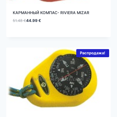
КАРМАННЫЙ КОМПАС- RIVIERA MIZAR
51.48
€
44.99
€
Первоначальная
Текущая
цена
цена:
составляла
44.99 €.
51.48 €.
Распродажа!