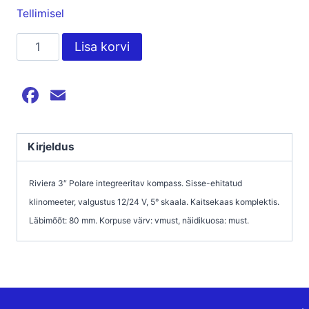
Tellimisel
KOMPASS
Lisa korvi
-
RIVIERA,
Facebook
Email
POLARE
3`,
MUST/MUST
Kirjeldus
kogus
Riviera 3″ Polare integreeritav kompass. Sisse-ehitatud
klinomeeter, valgustus 12/24 V, 5° skaala. Kaitsekaas komplektis.
Läbimõõt: 80 mm. Korpuse värv: vmust, näidikuosa: must.