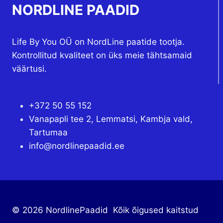
NORDLINE PAADID
Life By You OÜ on NordLine paatide tootja.
Kontrollitud kvaliteet on üks meie tähtsamaid
väärtusi.
+372 50 55 152
Vanapapli tee 2, Lemmatsi, Kambja vald,
Tartumaa
info@nordlinepaadid.ee
© 2026 NordlinePaadid Kõik õigused kaitstud