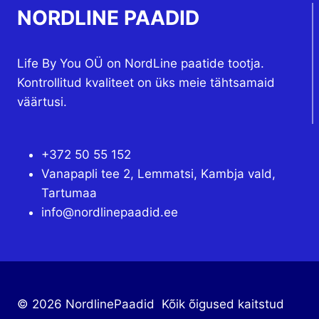
NORDLINE PAADID
Life By You OÜ on NordLine paatide tootja.
Kontrollitud kvaliteet on üks meie tähtsamaid
väärtusi.
+372 50 55 152
Vanapapli tee 2, Lemmatsi, Kambja vald,
Tartumaa
info@nordlinepaadid.ee
© 2026 NordlinePaadid Kõik õigused kaitstud