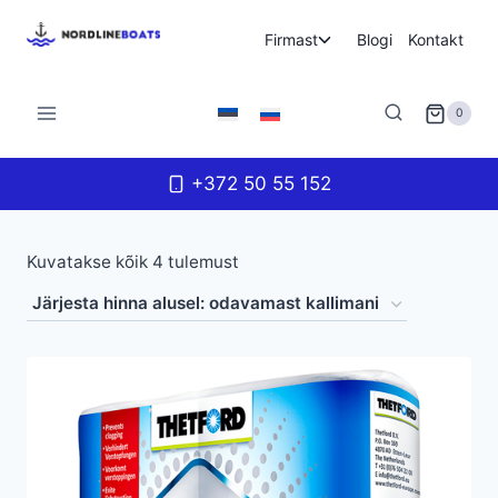
Skip
Toggle
Firmast
Blogi
Kontakt
to
child
content
menu
0
+372 50 55 152
Sorditud
Kuvatakse kõik 4 tulemust
hinna
järgi:
madalast
kõrgeni