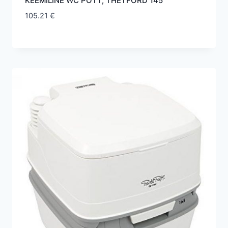
KEEMILINE WC POTT, THETFORD 145
105.21
€