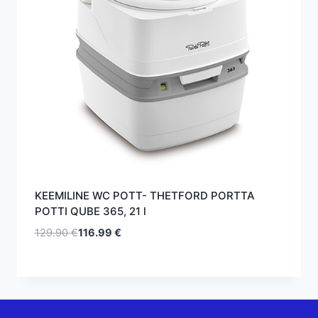
KEEMILINE WC POTT- THETFORD PORTTA
POTTI QUBE 365, 21 l
129.90
€
116.99
€
Algne
Praegune
hind
hind
oli:
on:
129.90 €.
116.99 €.